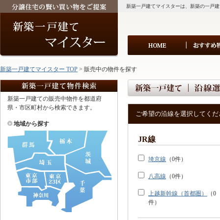
新築一戸建てマイスターは、新築の一戸建
新築一戸建てマイスター TOP
> 販売中の物件を探す
新築一戸建ての販売中物件を都道府
県・市区町村から検索できます。
ご希望の沿線を選択してくだ
地域から探す
JR線
埼京線
（0件）
八高線
（0件）
上越新幹線（首都圏）
（0
件）