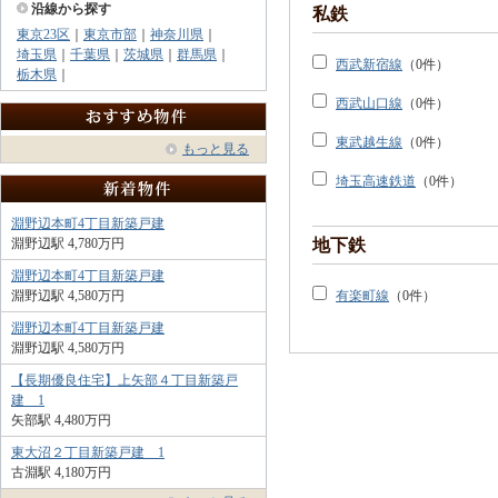
沿線から探す
私鉄
東京23区
｜
東京市部
｜
神奈川県
｜
埼玉県
｜
千葉県
｜
茨城県
｜
群馬県
｜
西武新宿線
（0件）
栃木県
｜
西武山口線
（0件）
東武越生線
（0件）
もっと見る
埼玉高速鉄道
（0件）
淵野辺本町4丁目新築戸建
地下鉄
淵野辺駅 4,780万円
淵野辺本町4丁目新築戸建
有楽町線
（0件）
淵野辺駅 4,580万円
淵野辺本町4丁目新築戸建
淵野辺駅 4,580万円
【長期優良住宅】上矢部４丁目新築戸
建 1
矢部駅 4,480万円
東大沼２丁目新築戸建 1
古淵駅 4,180万円