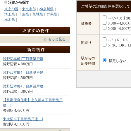
沿線から探す
ご希望の詳細条件を選択して
東京23区
｜
東京市部
｜
神奈川県
｜
埼玉県
｜
千葉県
｜
茨城県
｜
群馬県
｜
～2,500万未満
栃木県
｜
価格帯
3,500～4,00
5,000～6,00
もっと見る
～2（K、DK、
間取り
5（K、DK、L
駅からの
淵野辺本町4丁目新築戸建
指定しない
所要時間
淵野辺駅 4,780万円
淵野辺本町4丁目新築戸建
淵野辺駅 4,580万円
淵野辺本町4丁目新築戸建
淵野辺駅 4,580万円
【長期優良住宅】上矢部４丁目新築戸
建 1
矢部駅 4,480万円
東大沼２丁目新築戸建 1
古淵駅 4,180万円