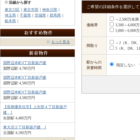
沿線から探す
ご希望の詳細条件を選択して
東京23区
｜
東京市部
｜
神奈川県
｜
埼玉県
｜
千葉県
｜
茨城県
｜
群馬県
｜
～2,500万未満
栃木県
｜
価格帯
3,500～4,00
5,000～6,00
もっと見る
～2（K、DK、
間取り
5（K、DK、L
駅からの
淵野辺本町4丁目新築戸建
指定しない
所要時間
淵野辺駅 4,780万円
淵野辺本町4丁目新築戸建
淵野辺駅 4,580万円
淵野辺本町4丁目新築戸建
淵野辺駅 4,580万円
【長期優良住宅】上矢部４丁目新築戸
建 1
矢部駅 4,480万円
東大沼２丁目新築戸建 1
古淵駅 4,180万円