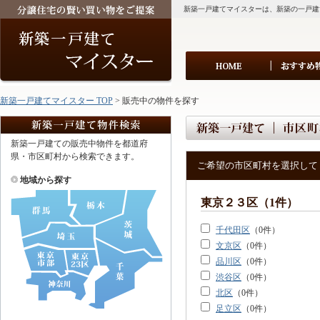
新築一戸建てマイスターは、新築の一戸建
新築一戸建てマイスター TOP
> 販売中の物件を探す
新築一戸建ての販売中物件を都道府
県・市区町村から検索できます。
ご希望の市区町村を選択して
地域から探す
東京２３区（1件）
千代田区
（0件）
文京区
（0件）
品川区
（0件）
渋谷区
（0件）
北区
（0件）
足立区
（0件）