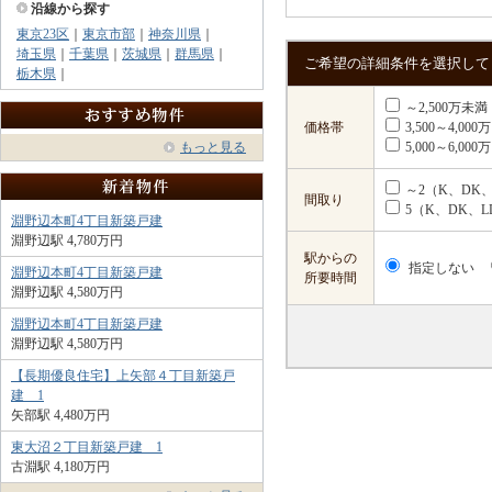
沿線から探す
東京23区
｜
東京市部
｜
神奈川県
｜
埼玉県
｜
千葉県
｜
茨城県
｜
群馬県
｜
ご希望の詳細条件を選択して
栃木県
｜
～2,500万未満
価格帯
3,500～4,00
もっと見る
5,000～6,00
～2（K、DK、
間取り
5（K、DK、L
淵野辺本町4丁目新築戸建
淵野辺駅 4,780万円
駅からの
指定しない
淵野辺本町4丁目新築戸建
所要時間
淵野辺駅 4,580万円
淵野辺本町4丁目新築戸建
淵野辺駅 4,580万円
【長期優良住宅】上矢部４丁目新築戸
建 1
矢部駅 4,480万円
東大沼２丁目新築戸建 1
古淵駅 4,180万円